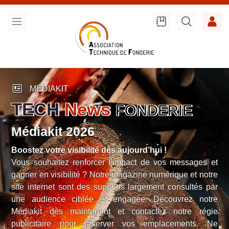
Recherche
sur le site
newsmode
MÉDIAKIT
TECH
News
FONDERIE
Médiakit 2026
Boostez votre visibilité dès aujourd’hui !
Vous souhaitez renforcer l’impact de vos messages et
gagner en visibilité ? Notre magazine numérique et notre
site internet sont des supports largement consultés par
une audience ciblée et engagée. Découvrez notre
Médiakit dès maintenant et contactez notre régie
publicitaire pour réserver vos emplacements. Ne