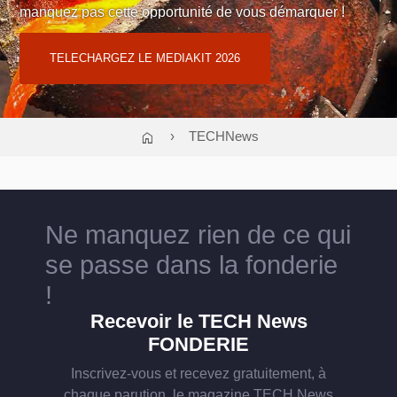
manquez pas cette opportunité de vous démarquer !
Contact : Cloé TEODORI
06 02 58 01 09
ou
regiepubtnf@atf-asso.com
TELECHARGEZ LE MEDIAKIT 2026
home
TECHNews
Ne manquez rien de ce qui
se passe dans la fonderie
!
Recevoir le TECH News
FONDERIE
Inscrivez-vous et recevez gratuitement, à
chaque parution, le magazine TECH News