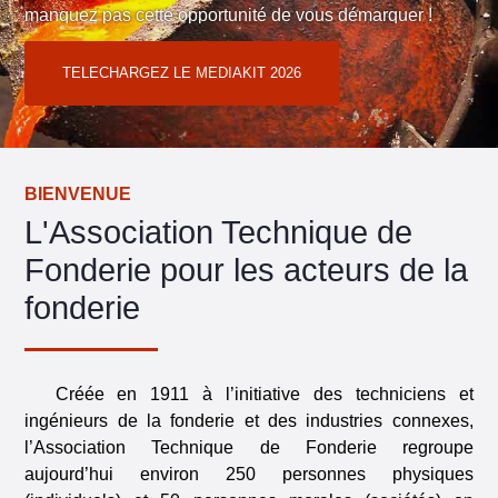
manquez pas cette opportunité de vous démarquer !
Contact : Cloé TEODORI
06 02 58 01 09
ou
regiepubtnf@atf-asso.com
TELECHARGEZ LE MEDIAKIT 2026
BIENVENUE
L'Association Technique de
Fonderie
pour les acteurs de la
fonderie
Créée en 1911 à l’initiative des techniciens et
ingénieurs de la fonderie et des industries connexes,
l’Association Technique de Fonderie regroupe
aujourd’hui environ 250 personnes physiques