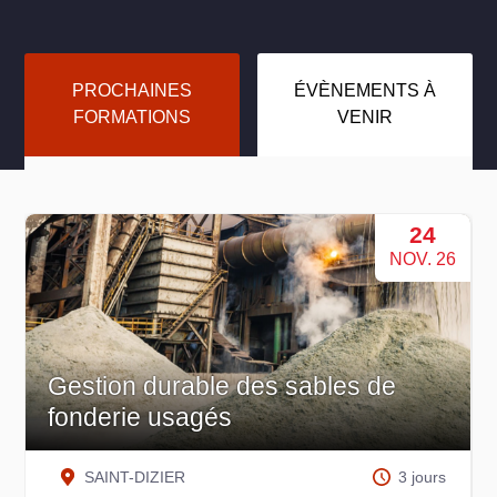
PROCHAINES
ÉVÈNEMENTS À
FORMATIONS
VENIR
01
DÉC. 26
Management des équipes
SEDAN
3 jours