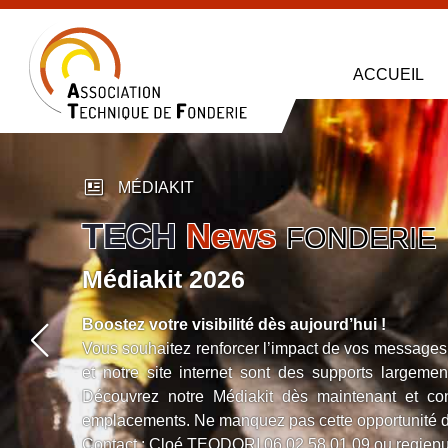
ACCUEIL
newsmode
MÉDIAKIT
TECH
News
FONDERIE
Médiakit 2026
Boostez votre visibilité dès aujourd’hui !
Vous souhaitez renforcer l’impact de vos messages 
et notre site internet sont des supports largeme
Découvrez notre Médiakit dès maintenant et cont
emplacements. Ne manquez pas cette opportunité 
Contact : Cloé TEODORI
06 02 58 01 09
ou
regiep