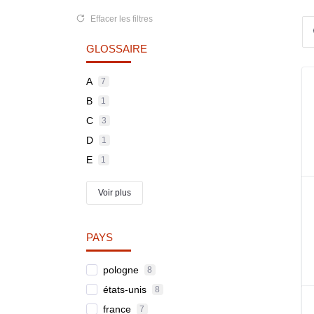
Effacer les filtres
GLOSSAIRE
A
7
B
1
C
3
D
1
E
1
Voir plus
PAYS
pologne
8
états-unis
8
france
7