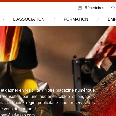
Répertoires
L'ASSOCIATION
FORMATION
EMP
et gagner en visibilité ? Notre magazine numérique
nt consultés par une audience ciblée et engagée.
actez notre régie publicitaire pour réserver vos
de vous démarquer !
ubtnf@atf-asso.com