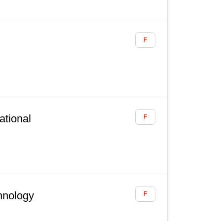
tional
nology