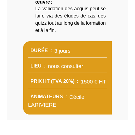
œuvre
La validation des acquis peut se
faire via des études de cas, des
quizz tout au long de la formation
et à la fin.
DURÉE
3 jours
LIEU
nous consulter
PRIX HT (TVA 20%)
1500 € HT
ANIMATEURS
Cécile
LARIVIERE