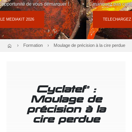
manquez pas cette opportunité de vous démarquer !
Contact : Cloé TEODORI
06 02 58 01 09
ou
regiepubtnf@atf-asso.com
TELECHARGEZ LE MEDIAKIT 2026
home
Formation
Moulage de précision à la cire perdue
Cyclatef
:
®
Moulage de
précision à la
cire perdue