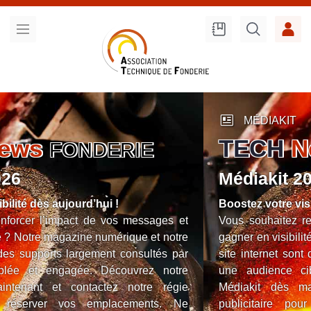
Recherche
sur le site
newsmode
MÉDIAKIT
TECH
News
FONDERIE
Médiakit 2026
Boostez votre visibilité dès aujourd’hui !
Vous souhaitez renforcer l’impact de vos messages et
gagner en visibilité ? Notre magazine numérique et notre
site internet sont des supports largement consultés par
une audience ciblée et engagée. Découvrez notre
Médiakit dès maintenant et contactez notre régie
publicitaire pour réserver vos emplacements. Ne