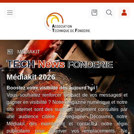
Recherche
sur le site
newsmode
MÉDIAKIT
TECH
News
FONDERIE
Médiakit 2026
Boostez votre visibilité dès aujourd’hui !
Vous souhaitez renforcer l’impact de vos messages et
gagner en visibilité ? Notre magazine numérique et notre
site internet sont des supports largement consultés par
une audience ciblée et engagée. Découvrez notre
Médiakit dès maintenant et contactez notre régie
publicitaire pour réserver vos emplacements. Ne