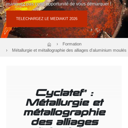
manquez pas cette opportunité de vous démarquer !
Contact : Cloé TEODORI
06 02 58 01 09
ou
regiepubtnf@atf-asso.com
TELECHARGEZ LE MEDIAKIT 2026
home
Formation
Métallurgie et métallographie des alliages d'aluminium moulés
Cyclatef
:
®
Métallurgie et
métallographie
des alliages