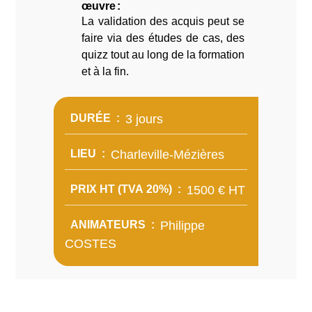
œuvre
La validation des acquis peut se
faire via des études de cas, des
quizz tout au long de la formation
et à la fin.
DURÉE
3 jours
LIEU
Charleville-Mézières
PRIX HT (TVA 20%)
1500 € HT
ANIMATEURS
Philippe
COSTES