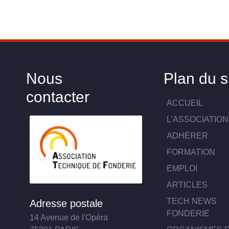
Nous
Plan du s
contacter
ACCUEIL
L'ASSOCIATION
ADHÉRER
FORMATION
EMPLOI
ARTICLES
TECH NEWS
Adresse postale
FONDERIE
14 Avenue de l'Opéra