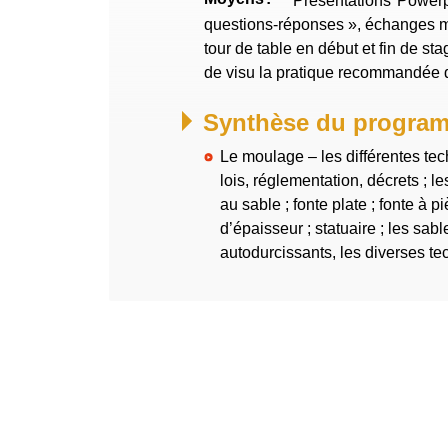
Présentations Powerpo
questions-réponses », échanges mu
tour de table en début et fin de stage, visite d’usine pour avoir
de visu la pratique recommandée
Synthèse du progra
Le moulage – les différentes tec
lois, réglementation, décrets ; 
au sable ; fonte plate ; fonte à pi
d’épaisseur ; statuaire ; les sables à prise rapide –
autodurcissants, les diverses t