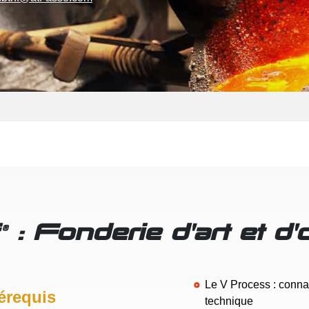
: Fonderie d'art et d
®
Le V Process : connai
érequis
technique