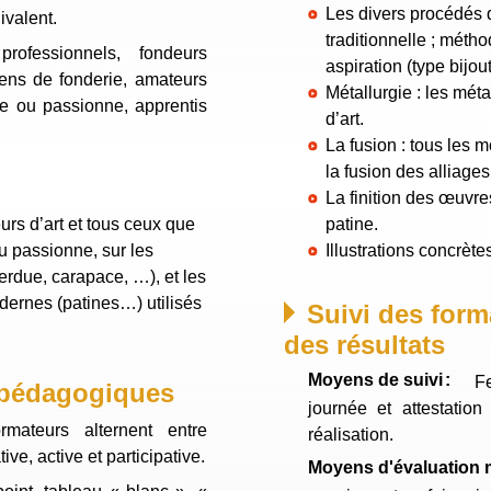
Les divers procédés 
valent.
traditionnelle ; méthode c
professionnels, fondeurs
aspiration (type bijout
ciens de fonderie, amateurs
Métallurgie : les méta
sse ou passionne, apprentis
d’art.
La fusion : tous les 
la fusion des alliages
La finition des œuvres
urs d’art et tous ceux que
patine.
Illustrations concrète
ue, carapace, …), et les
dernes (patines…) utilisés
Suivi des form
des résultats
Moyens de suivi
Fe
pédagogiques
journée et attestation
réalisation.
ve, active et participative.
Moyens d'évaluation 