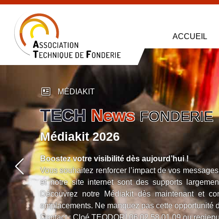
ACCUEIL
newsmode
MÉDIAKIT
TECH
News
FONDER
Médiakit 2026
Boostez votre visibilité dès aujourd’hui !
Vous souhaitez renforcer l’impact de vos mes
et notre site internet sont des supports l
Découvrez notre Médiakit dès maintenant et
emplacements. Ne manquez pas cette opportu
Contact : Cloé TEODORI
06 02 58 01 09
ou
r