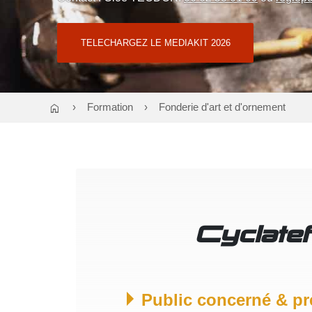
TELECHARGEZ LE MEDIAKIT 2026
home
Formation
Fonderie d'art et d'ornement
Cyclatef
Public concerné & pr