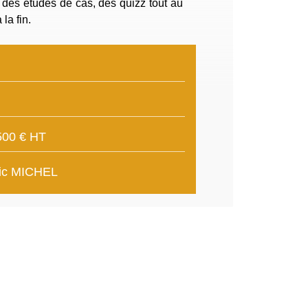
a des études de cas, des quizz tout au
la fin.
500 € HT
ric MICHEL