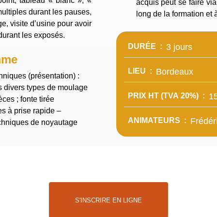
int, tableau « blanc », «
acquis peut se faire vi
ltiples durant les pauses,
long de la formation et à 
 durant les exposés.
DURÉE
3 jours
mme
LIEU
Bordeaux
hniques (présentation) :
les divers types de moulage
PRIX HT (TVA 20%)
1
èces ; fonte tirée
ANIMATEURS
Frédé
echniques de noyautage
S'INSCRIRE EN LIGNE