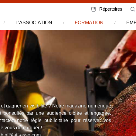
Répertoires
L'ASSOCIATION
FORMATION
EMP
IE
sages et gagner en visibilité ? Notre magazine numérique
argement consultés par une audience ciblée et engagée.
 contactez notre régie publicitaire pour réserver vos
nité de vous démarquer !
egiepubtnf@atf-asso.com