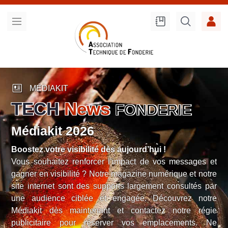
Recherche
sur le site
newsmode
MÉDIAKIT
TECH
News
ONDERIE
F
Médiakit 2026
ourd’hui !
Boostez votre visibilité dès auj
act de vos messages et
Vous souhaitez renforcer l’imp
azine numérique et notre
gagner en visibilité ? Notre mag
largement consultés par
site internet sont des supports 
gée. Découvrez notre
une audience ciblée et enga
ontactez notre régie
Médiakit dès maintenant et c
vos emplacements. Ne
publicitaire pour réserver 