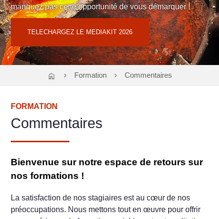
e vous démarquer !
manquez pas cette opportunité d
6 02 58 01 09
ou
Contact : Cloé TEODORI
0
regiepubtnf@atf-asso.com
26
TELECHARGEZ LE MEDIAKIT 20
home
Formation
Commentaires
FORMATION
Commentaires
Bienvenue sur notre espace de retours sur
nos formations !
La satisfaction de nos stagiaires est au cœur de nos
préoccupations. Nous mettons tout en œuvre pour offrir