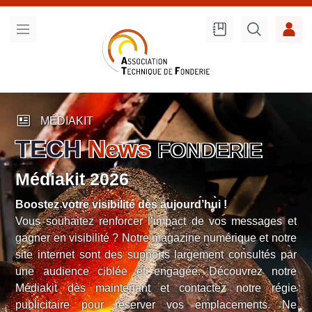
Recherche
sur le site
newsmode
MÉDIAKIT
TECH
News
FONDERIE
Médiakit 2026
Boostez votre visibilité dès aujourd’hui !
Vous souhaitez renforcer l’impact de vos messages et
gagner en visibilité ? Notre magazine numérique et notre
site internet sont des supports largement consultés par
une audience ciblée et engagée. Découvrez notre
Médiakit dès maintenant et contactez notre régie
publicitaire pour réserver vos emplacements. Ne