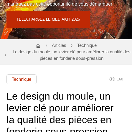
manquez pas cette opportunité de vous démarquer !
Contact : Cloé TEODORI
06 02 58 01 09
ou
regiepubtnf@atf-asso.com
TELECHARGEZ LE MEDIAKIT 2026
home
Articles
Technique
Le design du moule, un levier clé pour améliorer la qualité des
pièces en fonderie sous-pression
visibility
Technique
160
Le design du moule, un
levier clé pour améliorer
la qualité des pièces en
fonderie sous-pression