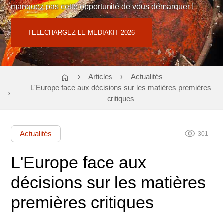
manquez pas cette opportunité de vous démarquer !
Contact : Cloé TEODORI
06 02 58 01 09
ou
regiepubtnf@atf-asso.com
TELECHARGEZ LE MEDIAKIT 2026
home
Articles
Actualités
L'Europe face aux décisions sur les matières premières
critiques
visibility
Actualités
301
L'Europe face aux
décisions sur les matières
premières critiques