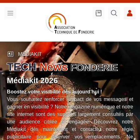
Recherche
sur le site
newsmode
MÉDIAKIT
TECH
News
FONDERIE
Médiakit 2026
Boostez votre visibilité dès aujourd’hui !
Vous souhaitez renforcer l’impact de vos messages et
gagner en visibilité ? Notre magazine numérique et notre
site internet sont des supports largement consultés par
une audience ciblée et engagée. Découvrez notre
Médiakit dès maintenant et contactez notre régie
publicitaire pour réserver vos emplacements. Ne