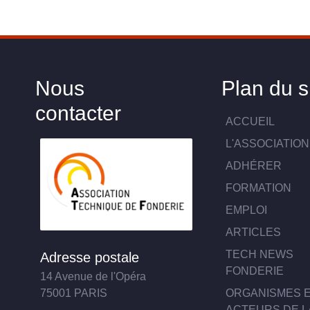
Nous
Plan du s
contacter
ACCUEIL
L'ASSOCIATION
ADHÉRER
FORMATION
EMPLOI
ARTICLES
TECH NEWS
Adresse postale
FONDERIE
14 Avenue de l'Opéra
ORGANISMES 
75001 PARIS
ACTEURS DE L