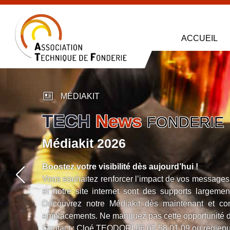
ACCUEIL
newsmode
MÉDIAKIT
TECH
News
FONDERIE
Médiakit 2026
Boostez votre visibilité dès aujourd’hui !
Vous souhaitez renforcer l’impact de vos messages 
et notre site internet sont des supports largeme
Découvrez notre Médiakit dès maintenant et cont
emplacements. Ne manquez pas cette opportunité 
Contact : Cloé TEODORI
06 02 58 01 09
ou
regiep