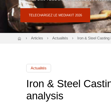
TELECHARGEZ LE MEDIAKIT 2026
home
Articles
Actualités
Iron & Steel Casting 
Actualités
Iron & Steel Casti
analysis