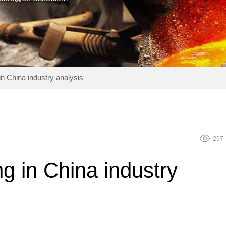
in China industry analysis
visibility
297
ng in China industry