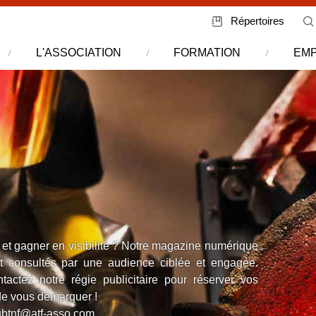
Répertoires
L'ASSOCIATION
FORMATION
EMP
et gagner en visibilité ? Notre magazine numérique
nt consultés par une audience ciblée et engagée.
actez notre régie publicitaire pour réserver vos
de vous démarquer !
ubtnf@atf-asso.com