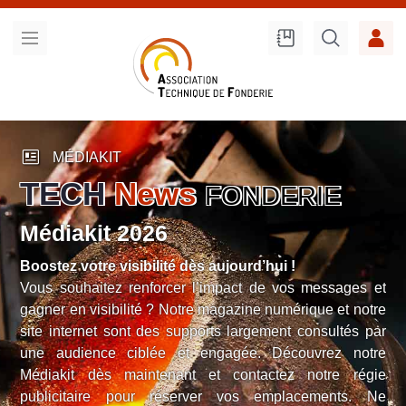
Recherche
sur le site
newsmode
MÉDIAKIT
TECH
News
FONDERIE
Médiakit 2026
Boostez votre visibilité dès aujourd’hui !
Vous souhaitez renforcer l’impact de vos messages et
gagner en visibilité ? Notre magazine numérique et notre
site internet sont des supports largement consultés par
une audience ciblée et engagée. Découvrez notre
Médiakit dès maintenant et contactez notre régie
publicitaire pour réserver vos emplacements. Ne