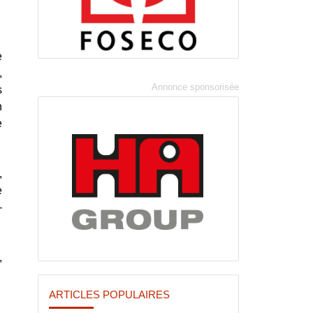
e
,
s
n
e
,
e
-
,
ARTICLES POPULAIRES