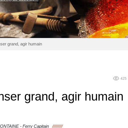
nser grand, agir humain
visibility
425
nser grand, agir humain
FONTAINE - Ferry Capitain