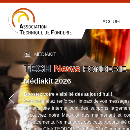
ACCUEIL
newsmode
MÉDIAKIT
TECH
News
FONDERIE
Médiakit 2026
Boostez votre visibilité dès aujourd’hui !
Vous souhaitez renforcer l’impact de vos messages 
et notre site internet sont des supports largeme
Découvrez notre Médiakit dès maintenant et cont
emplacements. Ne manquez pas cette opportunité 
Contact : Cloé TEODORI
06 02 58 01 09
ou
regiep