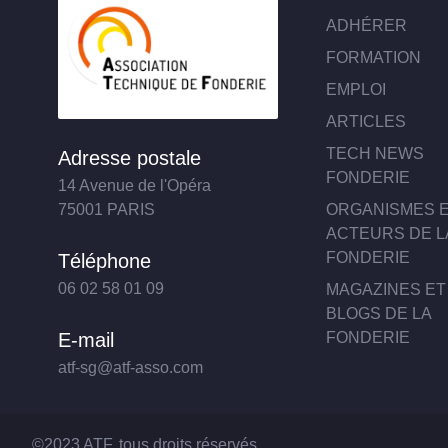
ADHÉRER
FORMATION
EMPLOI
ARTICLES
TECH NEWS
Adresse postale
FONDERIE
14 Avenue de l'Opéra
ORGANISMES 
75001 PARIS
ACTEURS DE L
FONDERIE
Téléphone
06 02 58 01 09
MAGAZINES ET
BLOGS DE LA
FONDERIE
E-mail
atf-sg@atf-asso.com
©2023 ATF, tous droits réservés