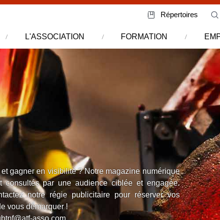
Répertoires
L'ASSOCIATION
FORMATION
EMP
et gagner en visibilité ? Notre magazine numérique
nt consultés par une audience ciblée et engagée.
actez notre régie publicitaire pour réserver vos
de vous démarquer !
ubtnf@atf-asso.com