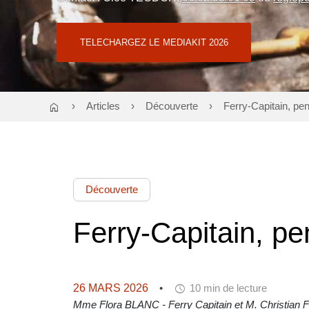
TELECHARGEZ LE MEDIAKIT 2026
home
Articles
Découverte
Ferry-Capitain, pe
Découverte
Ferry-Capitain, pe
schedule
26 MARS 2026
10 min de lecture
Mme Flora BLANC - Ferry Capitain et M. Christian 