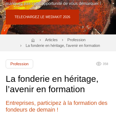
manquez pas cette opportunité de vous démarquer !
Contact : Cloé TEODORI
06 02 58 01 09
ou
regiepubtnf@atf-asso.com
TELECHARGEZ LE MEDIAKIT 2026
home
Articles
Profession
La fonderie en héritage, l’avenir en formation
visibility
Profession
358
La fonderie en héritage,
l’avenir en formation
Entreprises, participez à la formation des
fondeurs de demain !