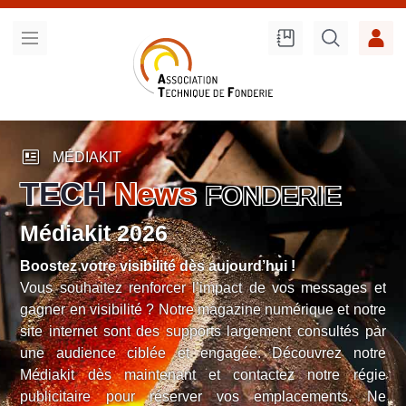
Recherche
sur le site
newsmode
MÉDIAKIT
TECH
News
FONDERIE
Médiakit 2026
Boostez votre visibilité dès aujourd’hui !
Vous souhaitez renforcer l’impact de vos messages et
gagner en visibilité ? Notre magazine numérique et notre
site internet sont des supports largement consultés par
une audience ciblée et engagée. Découvrez notre
Médiakit dès maintenant et contactez notre régie
publicitaire pour réserver vos emplacements. Ne