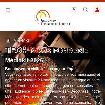
Recherche
sur le site
newsmode
MÉDIAKIT
TECH
News
FONDERIE
Médiakit 2026
Boostez votre visibilité dès aujourd’hui !
Vous souhaitez renforcer l’impact de vos messages et
gagner en visibilité ? Notre magazine numérique et notre
site internet sont des supports largement consultés par
une audience ciblée et engagée. Découvrez notre
Médiakit dès maintenant et contactez notre régie
publicitaire pour réserver vos emplacements. Ne