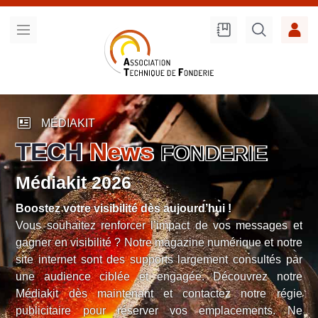
Recherche
sur le site
newsmode
MÉDIAKIT
TECH
News
FONDERIE
Médiakit 2026
Boostez votre visibilité dès aujourd’hui !
Vous souhaitez renforcer l’impact de vos messages et
gagner en visibilité ? Notre magazine numérique et notre
site internet sont des supports largement consultés par
une audience ciblée et engagée. Découvrez notre
Médiakit dès maintenant et contactez notre régie
publicitaire pour réserver vos emplacements. Ne