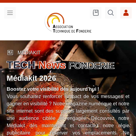
Recherche
sur le site
newsmode
MÉDIAKIT
TECH
News
FONDERIE
Médiakit 2026
Boostez votre visibilité dès aujourd’hui !
Vous souhaitez renforcer l’impact de vos messages et
gagner en visibilité ? Notre magazine numérique et notre
site internet sont des supports largement consultés par
une audience ciblée et engagée. Découvrez notre
Médiakit dès maintenant et contactez notre régie
publicitaire pour réserver vos emplacements. Ne