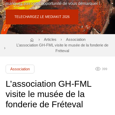
manquez pas cette opportunité de vous démarquer !
Contact : Cloé TEODORI
06 02 58 01 09
ou
regiepubtnf@atf-asso.com
TELECHARGEZ LE MEDIAKIT 2026
home
Articles
Association
L’association GH-FML visite le musée de la fonderie de
Fréteval
visibility
Association
399
L’association GH-FML
visite le musée de la
fonderie de Fréteval