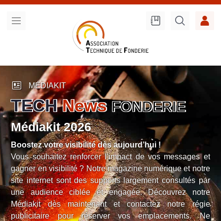
Recherche
sur le site
newsmode
MÉDIAKIT
TECH
News
FONDERIE
Médiakit 2026
Boostez votre visibilité dès aujourd’hui !
Vous souhaitez renforcer l’impact de vos messages et
gagner en visibilité ? Notre magazine numérique et notre
site internet sont des supports largement consultés par
une audience ciblée et engagée. Découvrez notre
Médiakit dès maintenant et contactez notre régie
publicitaire pour réserver vos emplacements. Ne